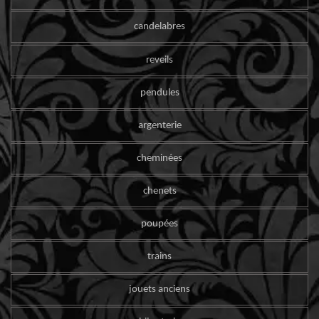
candelabres
reveils
pendules
argenterie
cheminées
chenets
poupées
trains
jouets anciens