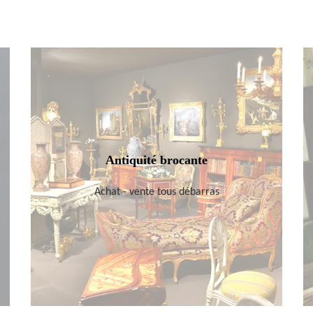
Antiquité brocante
Achat - vente tous débarras