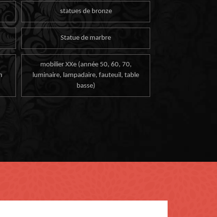
statues de bronze
Statue de marbre
mobilier XXe (année 50, 60, 70,
n
luminaire, lampadaire, fauteuil, table
basse)