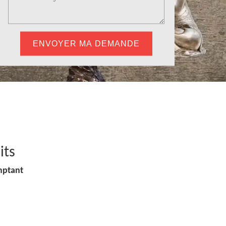
its
mptant