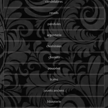
candelabres
reveils
pendules
argenterie
cheminées
chenets
poupées
trains
jouets anciens
bijouterie