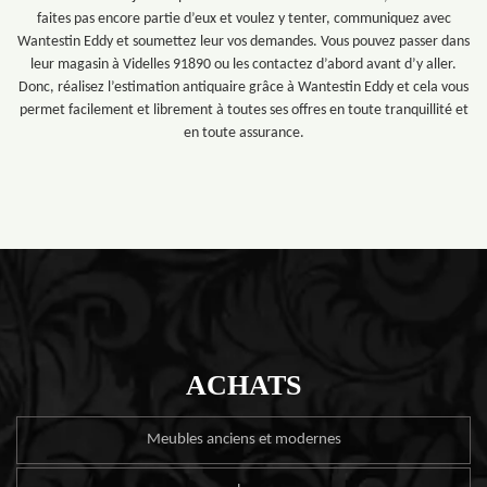
faites pas encore partie d’eux et voulez y tenter, communiquez avec
Wantestin Eddy et soumettez leur vos demandes. Vous pouvez passer dans
leur magasin à Videlles 91890 ou les contactez d’abord avant d’y aller.
Donc, réalisez l’estimation antiquaire grâce à Wantestin Eddy et cela vous
permet facilement et librement à toutes ses offres en toute tranquillité et
en toute assurance.
ACHATS
Meubles anciens et modernes