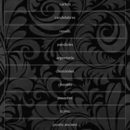
cartels
candelabres
reveils
pendules
argenterie
cheminées
chenets
poupées
trains
jouets anciens