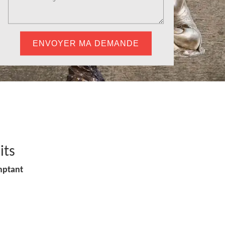
its
mptant