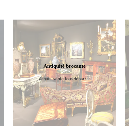
Antiquité brocante
Achat - vente tous débarras