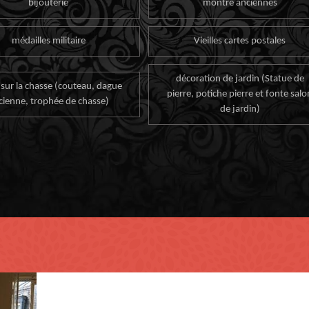
bijouterie
montre anciennes
médailles militaire
Vieilles cartes postales
décoration de jardin (Statue de
 sur la chasse (couteau, dague
pierre, potiche pierre et fonte salo
cienne, trophée de chasse)
de jardin)