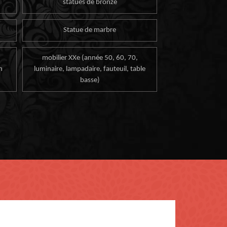
statues de bronze
Statue de marbre
mobilier XXe (année 50, 60, 70,
n
luminaire, lampadaire, fauteuil, table
basse)