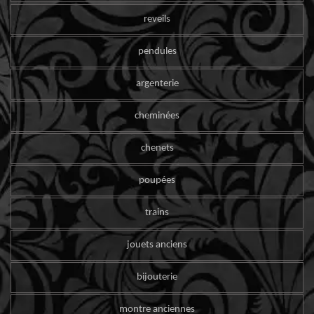
reveils
pendules
argenterie
cheminées
chenets
poupées
trains
jouets anciens
bijouterie
montre anciennes