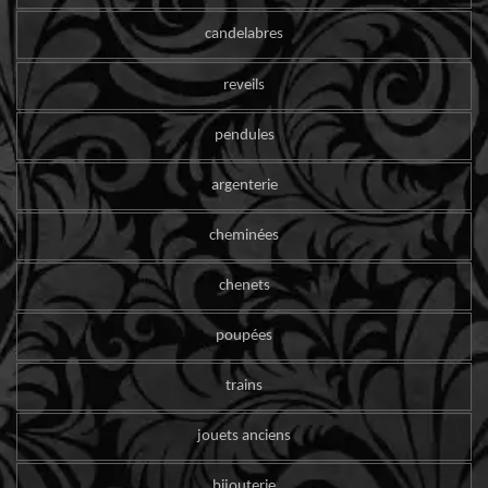
candelabres
reveils
pendules
argenterie
cheminées
chenets
poupées
trains
jouets anciens
bijouterie