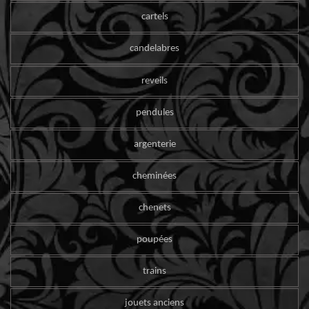
cartels
candelabres
reveils
pendules
argenterie
cheminées
chenets
poupées
trains
jouets anciens