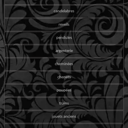
candelabres
reveils
pendules
argenterie
cheminées
chenets
poupées
trains
jouets anciens