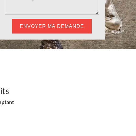
its
mptant