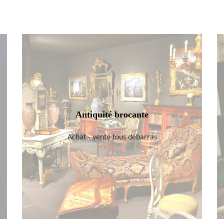
Antiquité brocante
Achat - vente tous débarras