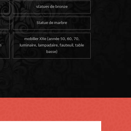
statues de bronze
Statue de marbre
mobilier XXe (année 50, 60, 70,
n
luminaire, lampadaire, fauteuil, table
basse)