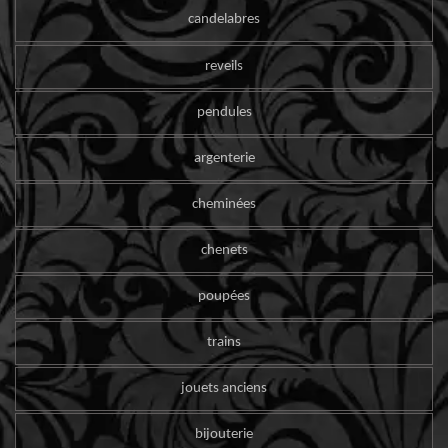
candelabres
reveils
pendules
argenterie
cheminées
chenets
poupées
trains
jouets anciens
bijouterie