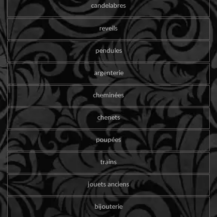
candelabres
reveils
pendules
argenterie
cheminées
chenets
poupées
trains
jouets anciens
bijouterie