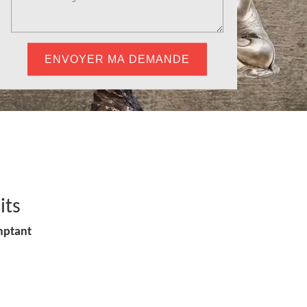
its
mptant