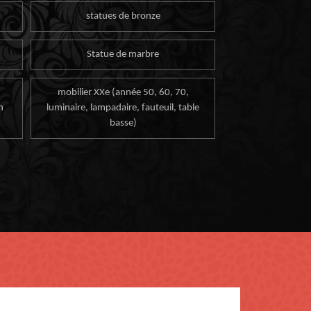
statues de bronze
Statue de marbre
mobilier XXe (année 50, 60, 70,
n
luminaire, lampadaire, fauteuil, table
basse)