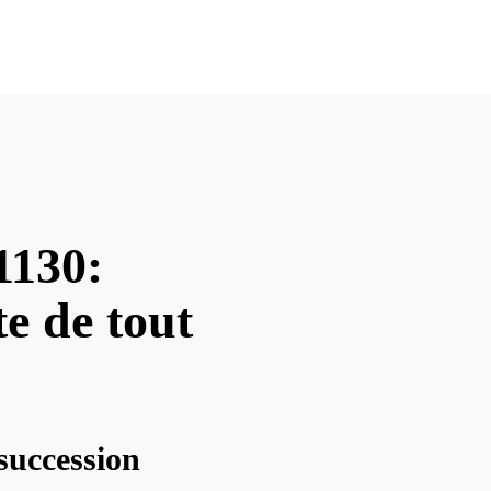
1130:
te de tout
succession