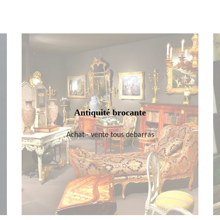
Antiquité brocante
Achat - vente tous débarras