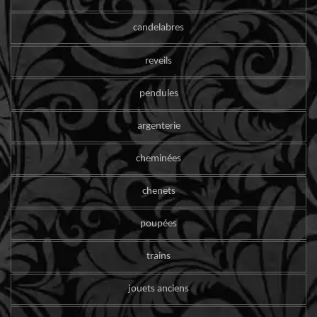
candelabres
reveils
pendules
argenterie
cheminées
chenets
poupées
trains
jouets anciens