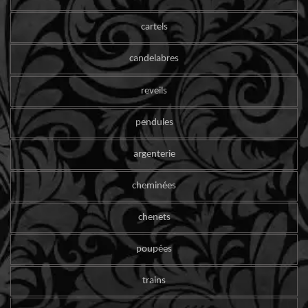
cartels
candelabres
reveils
pendules
argenterie
cheminées
chenets
poupées
trains