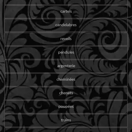
cartels
candelabres
reveils
pendules
argenterie
cheminées
chenets
poupées
trains