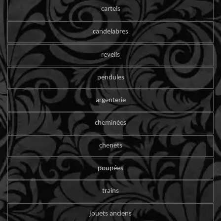
cartels
candelabres
reveils
pendules
argenterie
cheminées
chenets
poupées
trains
jouets anciens