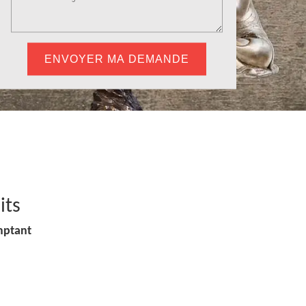
its
mptant