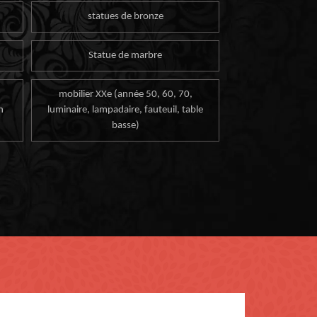
statues de bronze
Statue de marbre
mobilier XXe (année 50, 60, 70,
n
luminaire, lampadaire, fauteuil, table
basse)