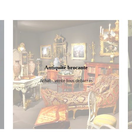
Antiquité brocante
Achat - vente tous débarras