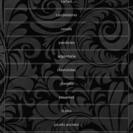
cartels
candelabres
reveils
pendules
argenterie
cheminées
chenets
poupées
trains
jouets anciens