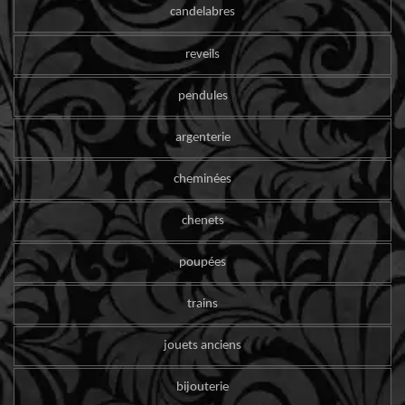
candelabres
reveils
pendules
argenterie
cheminées
chenets
poupées
trains
jouets anciens
bijouterie