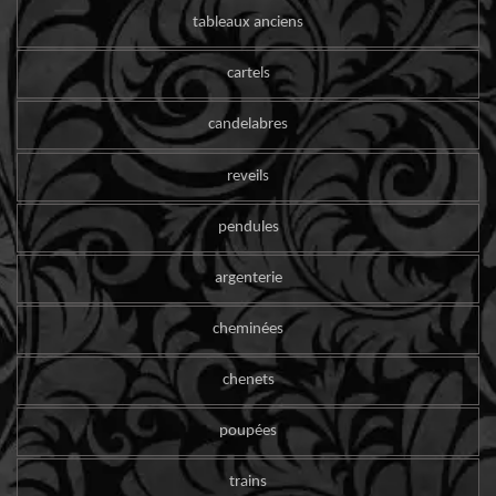
tableaux anciens
cartels
candelabres
reveils
pendules
argenterie
cheminées
chenets
poupées
trains