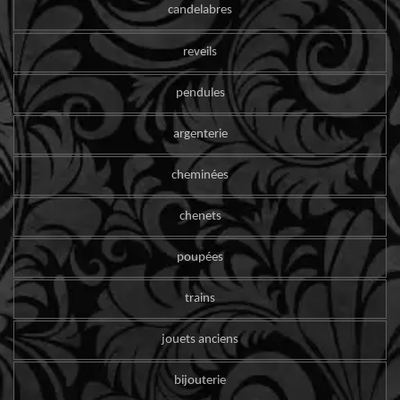
candelabres
reveils
pendules
argenterie
cheminées
chenets
poupées
trains
jouets anciens
bijouterie