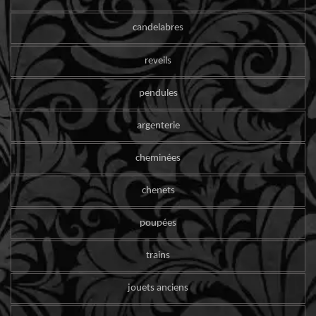
candelabres
reveils
pendules
argenterie
cheminées
chenets
poupées
trains
jouets anciens