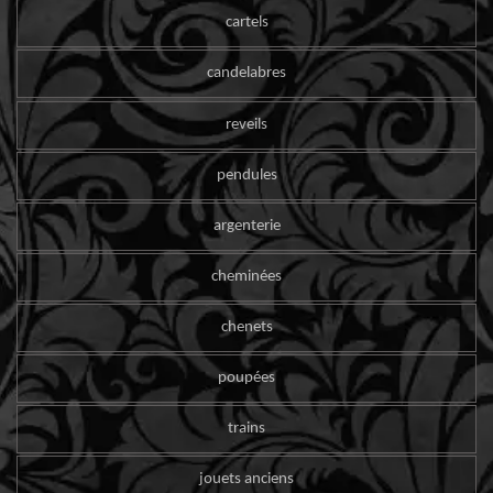
cartels
candelabres
reveils
pendules
argenterie
cheminées
chenets
poupées
trains
jouets anciens