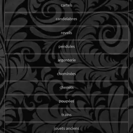
cartels
candelabres
reveils
pendules
argenterie
cheminées
chenets
poupées
trains
jouets anciens