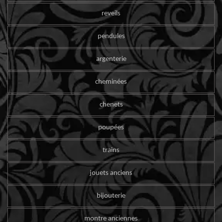
reveils
pendules
argenterie
cheminées
chenets
poupées
trains
jouets anciens
bijouterie
montre anciennes