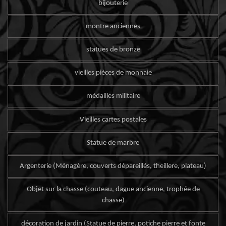
bijouterie
montre anciennes
statues de bronze
vieilles pièces de monnaie
médailles militaire
Vieilles cartes postales
Statue de marbre
Argenterie (Ménagère, couverts dépareillés, theillere, plateau)
Objet sur la chasse (couteau, dague ancienne, trophée de
chasse)
décoration de jardin (Statue de pierre, potiche pierre et fonte