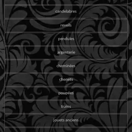
candelabres
reveils
pendules
argenterie
cheminées
chenets
poupées
trains
jouets anciens