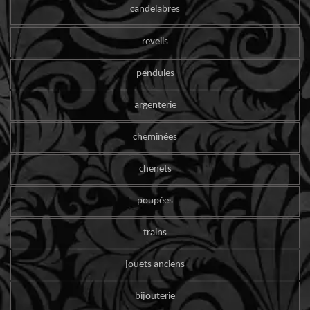
candelabres
reveils
pendules
argenterie
cheminées
chenets
poupées
trains
jouets anciens
bijouterie