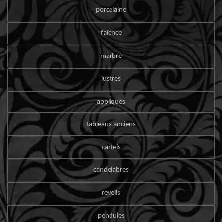
porcelaine
faïence
marbre
lustres
appliques
tableaux anciens
cartels
candelabres
reveils
pendules