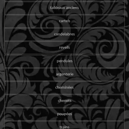
tableaux anciens
cartels
candelabres
reveils
pendules
argenterie
cheminées
chenets
poupées
trains