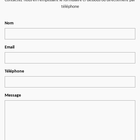
Contactez-nous en remplissant le formulaire ci-dessous ou directement par
téléphone
Nom
Email
Téléphone
Message