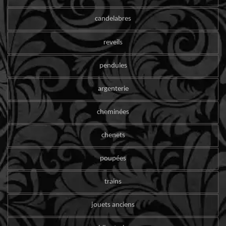
candelabres
reveils
pendules
argenterie
cheminées
chenets
poupées
trains
jouets anciens