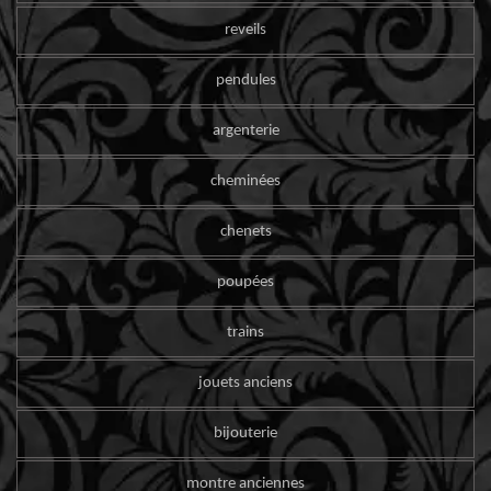
reveils
pendules
argenterie
cheminées
chenets
poupées
trains
jouets anciens
bijouterie
montre anciennes