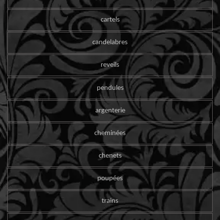
cartels
candelabres
reveils
pendules
argenterie
cheminées
chenets
poupées
trains