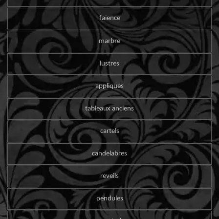
faïence
marbre
lustres
appliques
tableaux anciens
cartels
candelabres
reveils
pendules