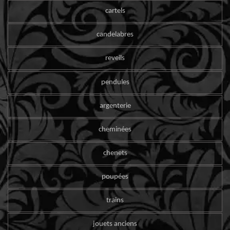
cartels
candelabres
reveils
pendules
argenterie
cheminées
chenets
poupées
trains
jouets anciens