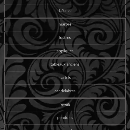
faïence
marbre
lustres
appliques
tableaux anciens
cartels
candelabres
reveils
pendules