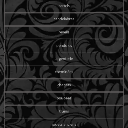
cartels
candelabres
reveils
pendules
argenterie
cheminées
chenets
poupées
trains
jouets anciens