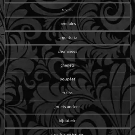
reveils
pendules
argenterie
cheminées
chenets
poupées
trains
jouets anciens
bijouterie
montre anciennes