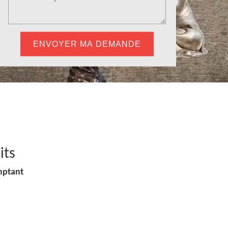
its
mptant