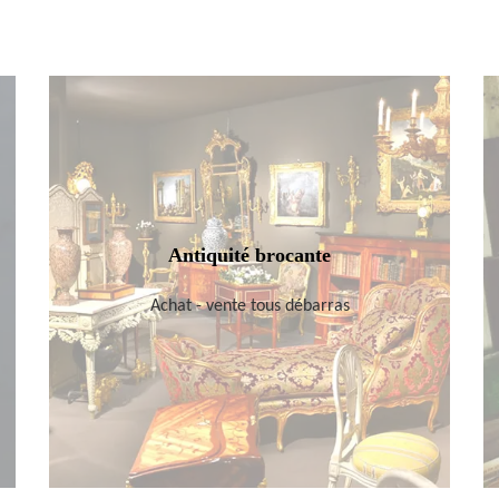
Antiquité brocante
Achat - vente tous débarras