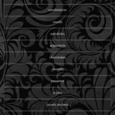
candelabres
reveils
pendules
argenterie
cheminées
chenets
poupées
trains
jouets anciens