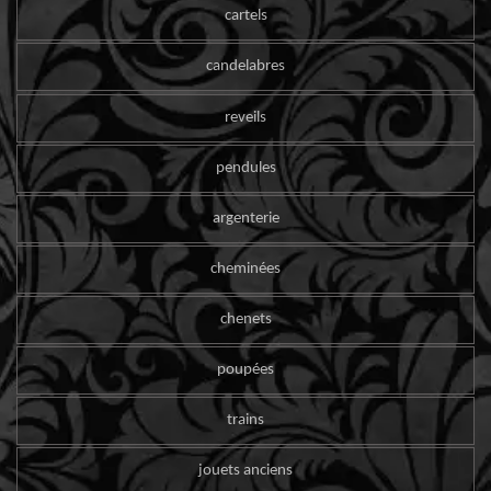
cartels
candelabres
reveils
pendules
argenterie
cheminées
chenets
poupées
trains
jouets anciens