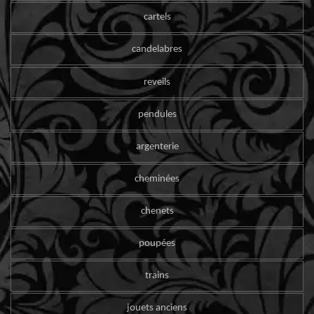
cartels
candelabres
reveils
pendules
argenterie
cheminées
chenets
poupées
trains
jouets anciens