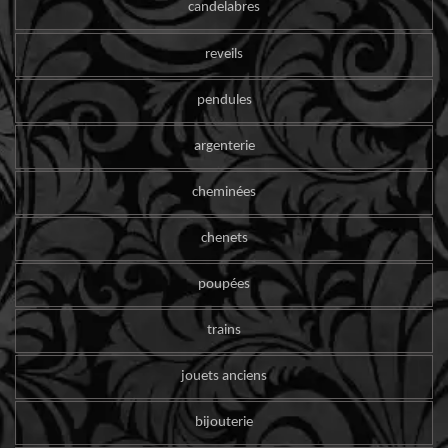
candelabres
reveils
pendules
argenterie
cheminées
chenets
poupées
trains
jouets anciens
bijouterie