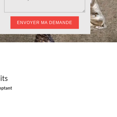
its
mptant