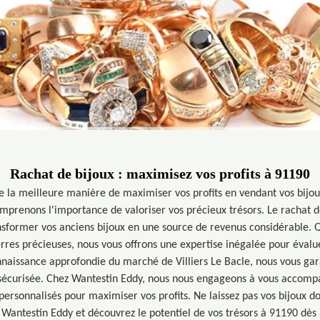
Rachat de bijoux : maximisez vos profits à 91190
e la meilleure manière de maximiser vos profits en vendant vos bijoux
mprenons l'importance de valoriser vos précieux trésors. Le rachat d
nsformer vos anciens bijoux en une source de revenus considérable. Q
erres précieuses, nous vous offrons une expertise inégalée pour évalue
nnaissance approfondie du marché de Villiers Le Bacle, nous vous gar
 sécurisée. Chez Wantestin Eddy, nous nous engageons à vous accom
 personnalisés pour maximiser vos profits. Ne laissez pas vos bijoux dor
 Wantestin Eddy et découvrez le potentiel de vos trésors à 91190 dès 