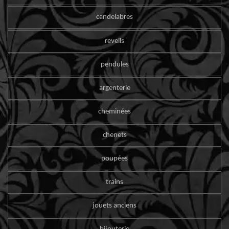
candelabres
reveils
pendules
argenterie
cheminées
chenets
poupées
trains
jouets anciens