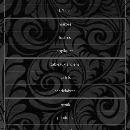
faïence
marbre
lustres
appliques
tableaux anciens
cartels
candelabres
reveils
pendules