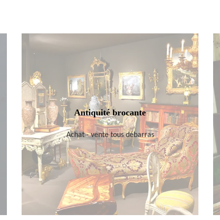
Antiquité brocante
Achat - vente tous débarras