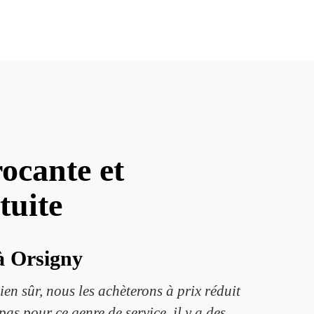
ocante et
tuite
 à Orsigny
Bien sûr, nous les achèterons à prix réduit
as pour ce genre de service, il y a des