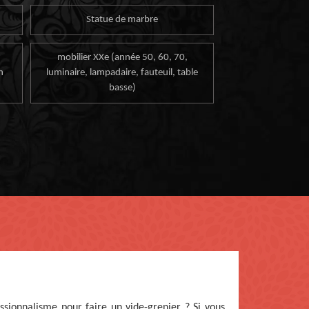
Statue de marbre
mobilier XXe (année 50, 60, 70,
n
luminaire, lampadaire, fauteuil, table
basse)
ssionnalisme pour faire un vide-grenier ? Si vous