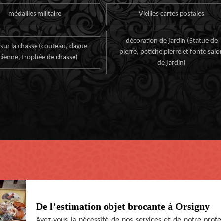
médailles militaire
Vieilles cartes postales
décoration de jardin (Statue de
 sur la chasse (couteau, dague
pierre, potiche pierre et fonte salo
cienne, trophée de chasse)
de jardin)
De l’estimation objet brocante à Orsigny
Avez-vous la nécessité de nos services et de notre profe