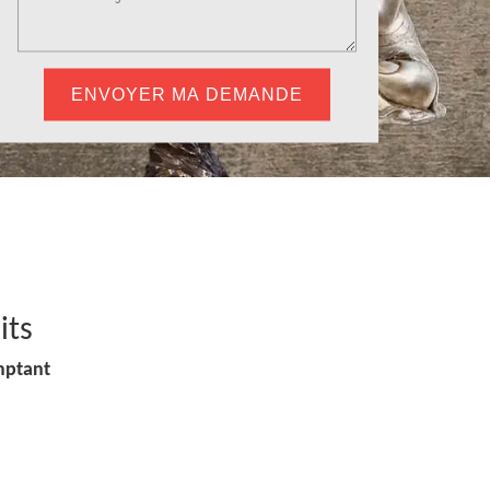
its
mptant