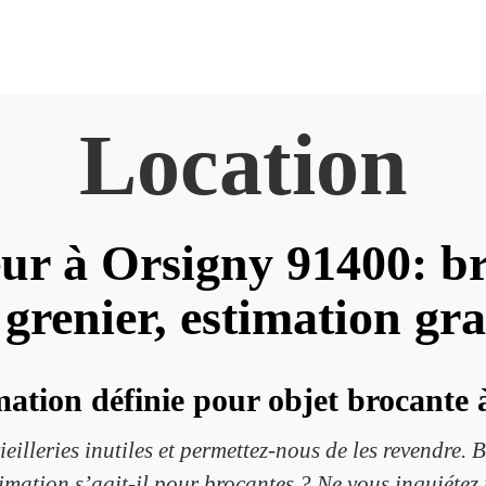
Location
ur à Orsigny 91400: br
 grenier, estimation gra
mation définie pour objet brocante
vieilleries inutiles et permettez-nous de les revendre. 
imation s’agit-il pour brocantes ? Ne vous inquiétez p