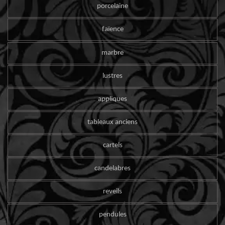
porcelaine
faïence
marbre
lustres
appliques
tableaux anciens
cartels
candelabres
reveils
pendules