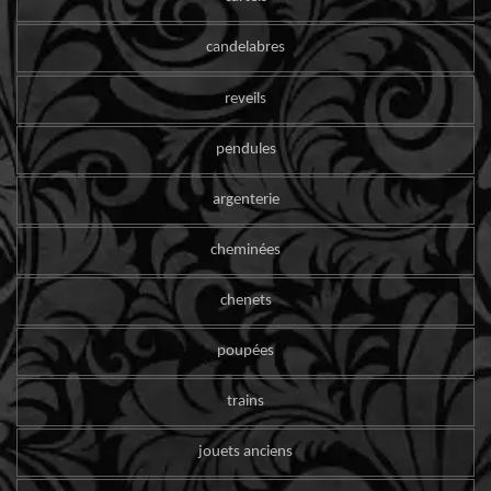
candelabres
reveils
pendules
argenterie
cheminées
chenets
poupées
trains
jouets anciens