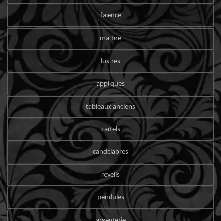
faïence
marbre
lustres
appliques
tableaux anciens
cartels
candelabres
reveils
pendules
argenterie